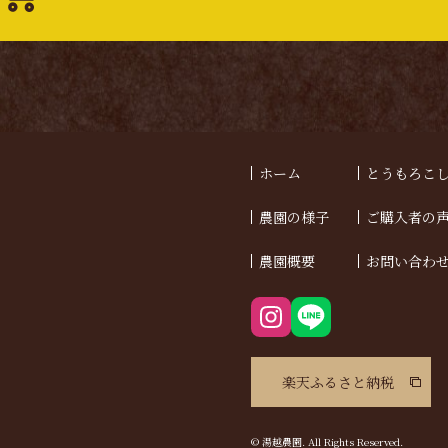
ホーム
とうもろこ
農園の様子
ご購入者の
農園概要
お問い合わ
楽天ふるさと納税
© 湯越農園. All Rights Reserved.